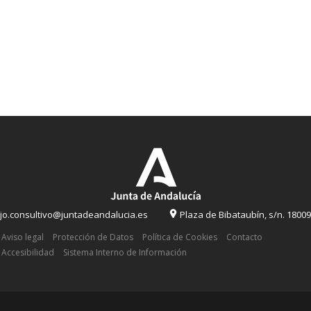
o.consultivo@juntadeandalucia.es
Plaza de Bibataubín, s/n. 1800
Aviso legal
Protección de Datos
Política de Cookies
Contacto
Accesibilidad
Sistema Interno de Información