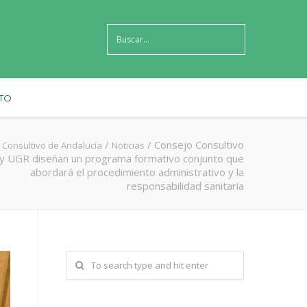
TO
/
/
Consejo Consultivo
 Consultivo de Andalucía
Noticias
y UGR diseñan un programa formativo conjunto que
abordará el procedimiento administrativo y la
responsabilidad sanitaria