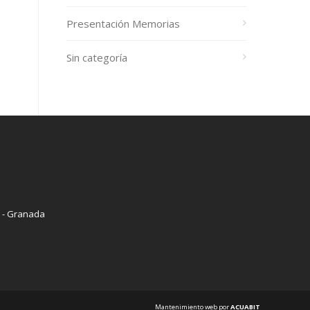
Presentación Memorias
Sin categoría
9 - Granada
Mantenimiento web por
ACUABIT