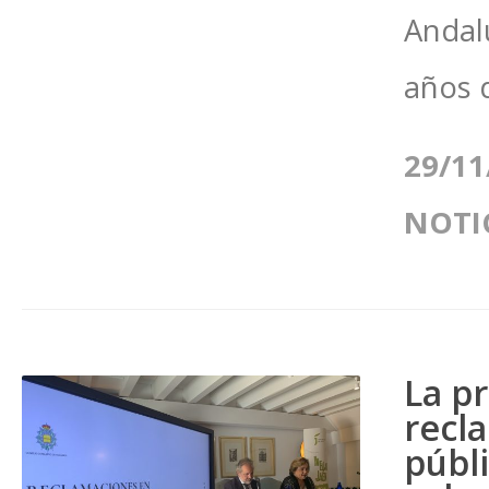
Andal
años d
29/11
NOTI
La p
recl
públ