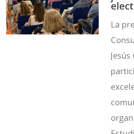
elec
La pr
Consu
Jesús 
partic
excele
comun
organ
Estudi