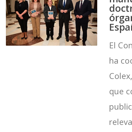
doct
órga
Espa
El Co
ha coo
Colex
que c
public
releva