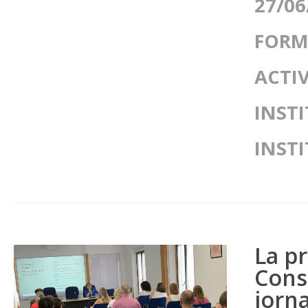
27/06
FORM
ACTI
INST
INST
La p
Consu
jorn