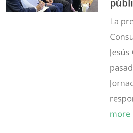
públ
La pr
Consu
Jesús 
pasado
Jornad
respon
more