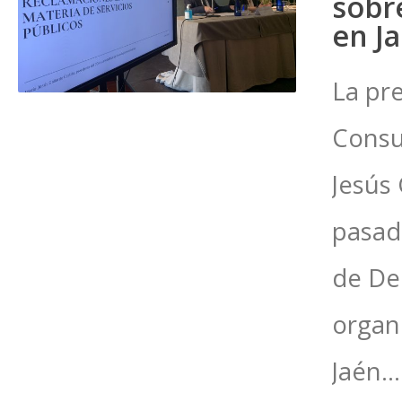
sobr
en J
La pr
Consu
Jesús 
pasad
de De
organ
Jaén..