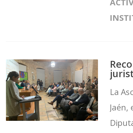
ACTI
INST
Reco
juris
La Aso
Jaén, 
Diputa