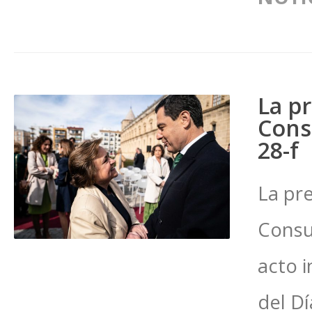
La p
Consu
28-f
La pr
Consu
acto 
del D