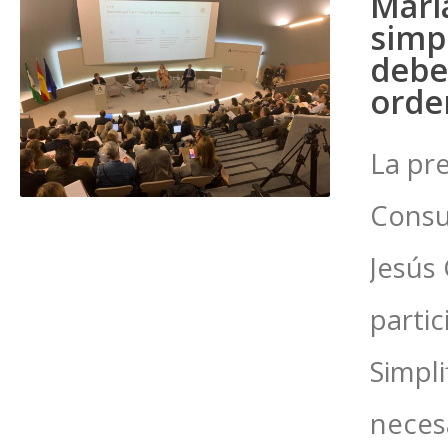
María
simpl
debe 
orde
La pr
Consu
Jesús 
partic
Simpli
neces