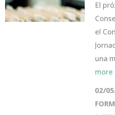
El pr
Conse
el Co
Jorna
una mi
more
02/05
FORM