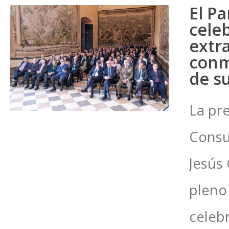
El P
cele
extr
conm
de s
La pr
Consu
Jesús 
pleno
celeb