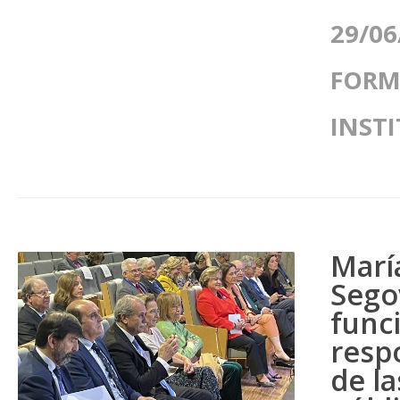
29/06
FORM
INST
María
Segov
funci
resp
de l