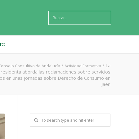
TO
/
/
La
Consejo Consultivo de Andalucía
Actividad Formativa
presidenta aborda las reclamaciones sobre servicios
cos en unas jornadas sobre Derecho de Consumo en
Jaén