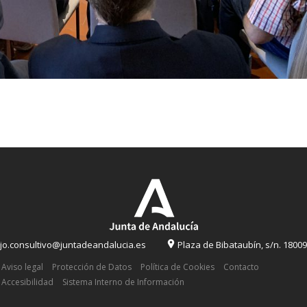
o.consultivo@juntadeandalucia.es
Plaza de Bibataubín, s/n. 1800
Aviso legal
Protección de Datos
Política de Cookies
Contacto
Accesibilidad
Sistema Interno de Información