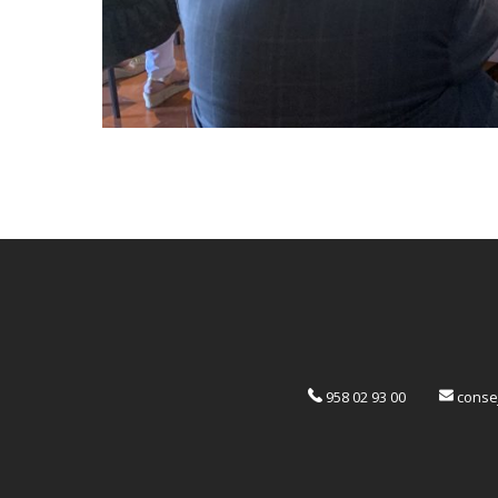
958 02 93 00
consej