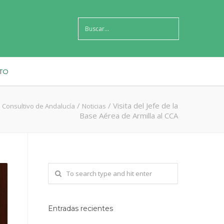
TO
/
/
Visita del Jefe de la
 Consultivo de Andalucía
Noticias
Base Aérea de Armilla al CCA
Entradas recientes