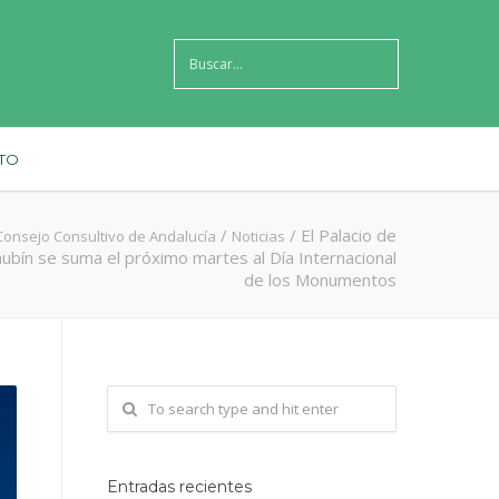
TO
/
/
El Palacio de
Consejo Consultivo de Andalucía
Noticias
ubín se suma el próximo martes al Día Internacional
de los Monumentos
Entradas recientes