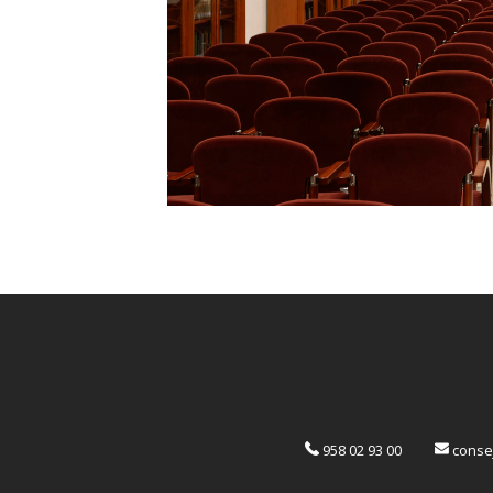
958 02 93 00
consej