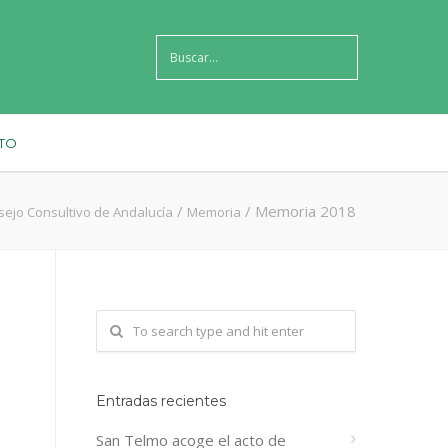
TO
/
/
Memoria 2018
ejo Consultivo de Andalucía
Memoria
Entradas recientes
San Telmo acoge el acto de