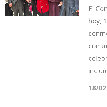
El Co
hoy, 1
conme
con u
celeb
incluí
18/02