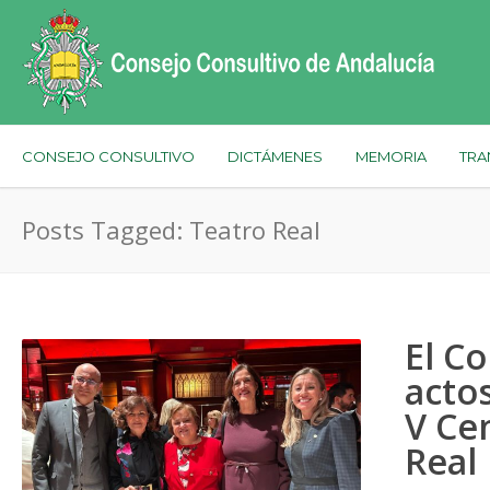
CONSEJO CONSULTIVO
DICTÁMENES
MEMORIA
TRA
Posts Tagged: Teatro Real
El Co
acto
V Ce
Real