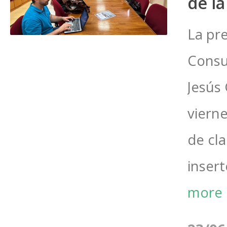
de l
La pr
Consu
Jesús 
vierne
de cl
insert
more