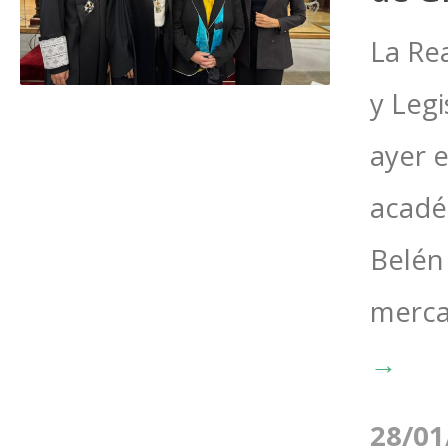
La Re
y Leg
ayer 
acadé
Belén
mercan
→
28/01