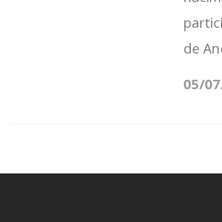
parti
de And
05/07