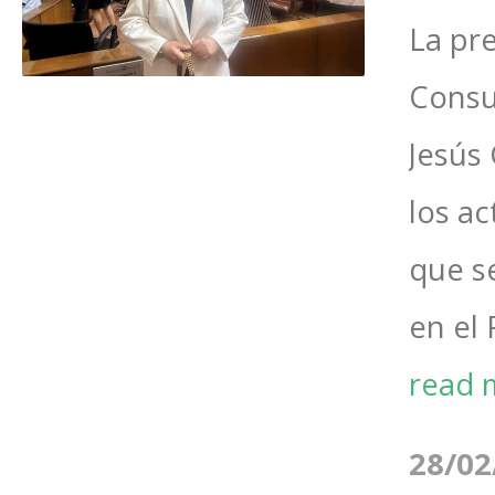
La pr
Consu
Jesús 
los a
que s
en el 
read 
28/02