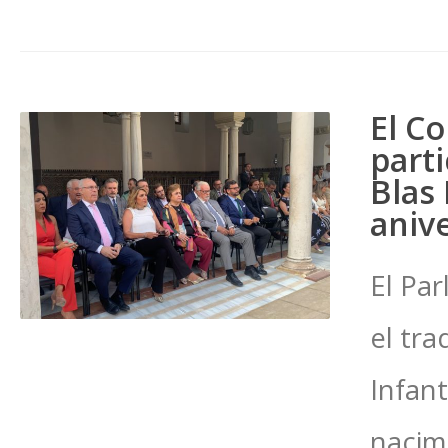
El C
part
Blas 
aniv
El Pa
el tra
Infant
nacim