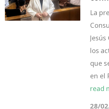
La pr
Consu
Jesús 
los a
que s
en el 
read 
28/02