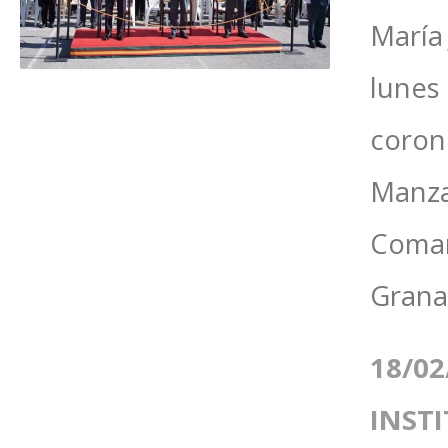
María 
lunes
corone
Manza
Coman
Granad
18/02
INST