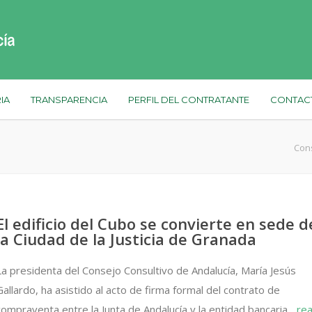
IA
TRANSPARENCIA
PERFIL DEL CONTRATANTE
CONTAC
Cons
El edificio del Cubo se convierte en sede d
la Ciudad de la Justicia de Granada
La presidenta del Consejo Consultivo de Andalucía, María Jesús
Gallardo, ha asistido al acto de firma formal del contrato de
compraventa entre la Junta de Andalucía y la entidad bancaria...
re