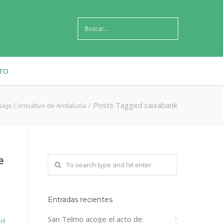
TO
/
Posts Tagged caixabank
ejo Consultivo de Andalucía
e
Entradas recientes
San Telmo acoge el acto de
ad