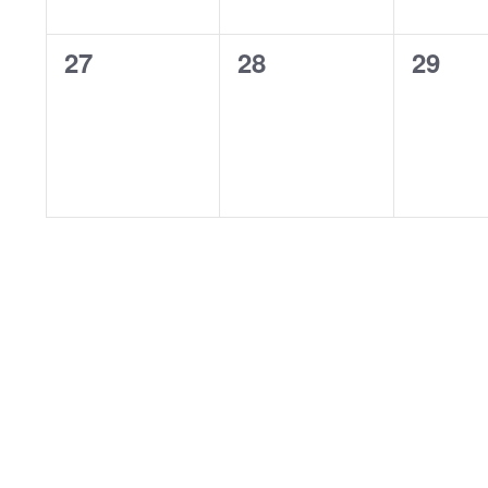
0
0
0
27
28
29
eventos,
eventos,
event