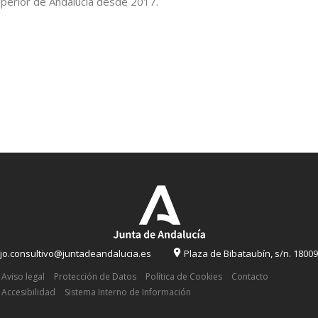
uperior de Andalucía desde 2017.
o.consultivo@juntadeandalucia.es
Plaza de Bibataubín, s/n. 1800
Aviso legal
Protección de Datos
Política de Cookies
Contacto
Accesibilidad
Sistema Interno de Información