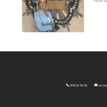
Fiscal S
958 02 93 00
consej