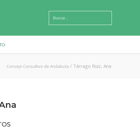
TO
/
Tárrago Ruiz, Ana
Consejo Consultivo de Andalucía
 Ana
TOS