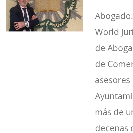
Abogado. 
World Jur
de Abogad
de Comer
asesores 
Ayuntamie
más de un
decenas d