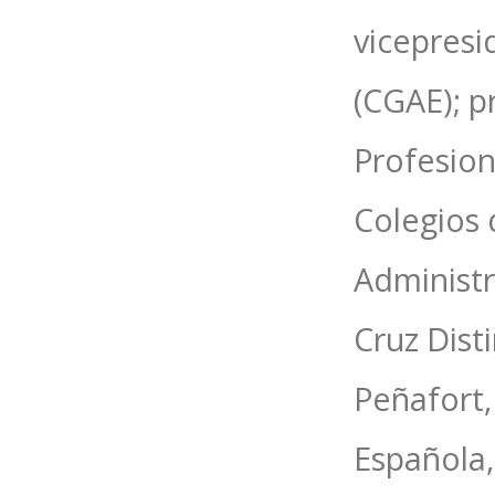
vicepresi
(CGAE); p
Profesion
Colegios
Administr
Cruz Dist
Peñafort,
Española,