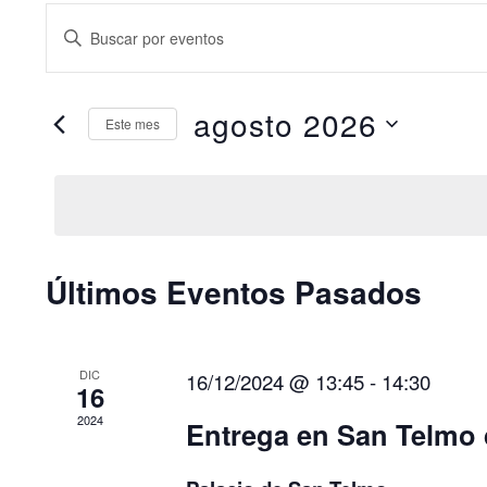
Navegación
Introduce
de
la
búsqueda
palabra
agosto 2026
y
clave.
Este mes
Busca
Selecciona
vistas
Eventos
la
de
para
fecha.
Eventos
la
palabra
Calendario
Últimos Eventos Pasados
clave.
de
Eventos
DIC
16/12/2024 @ 13:45
-
14:30
16
2024
Entrega en San Telmo 