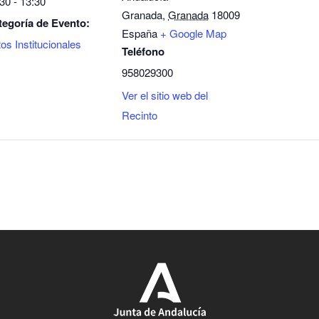
30 - 13:30
Granada
,
Granada
18009
tegoría de Evento:
España
+ Google Map
os Institucionales
Teléfono
958029300
Ver el sitio web del
Recinto