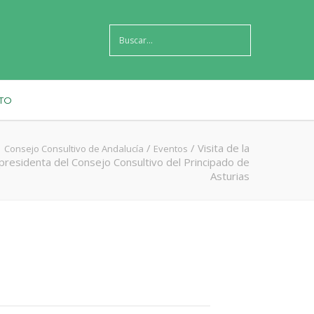
TO
/
/
Visita de la
Consejo Consultivo de Andalucía
Eventos
presidenta del Consejo Consultivo del Principado de
Asturias