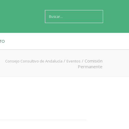
TO
/
/
Comisión
Consejo Consultivo de Andalucía
Eventos
Permanente